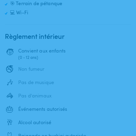
🎯 Terrain de pétanque
💻 Wi-Fi
Règlement intérieur
🧒
Convient aux enfants
(0 - 12 ans)
🚭
Non fumeur
🎶
Pas de musique
🦓
Pas d'animaux
🎂
Événements autorisés
🥂
Alcool autorisé
🩱
Baignade en burkini autorisée