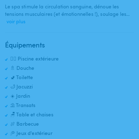
Le spa stimule la circulation sanguine​,​ dénoue les
tensions musculaires (et émotionnelles !)​,​ soulage les…
voir plus
Équipements
🏊‍♂️ Piscine extérieure
🚿 Douche
🚽 Toilette
🛁 Jacuzzi
☀️ Jardin
⛱️ Transats
🪑 Table et chaises
🍖 Barbecue
🥏 Jeux d'extérieur