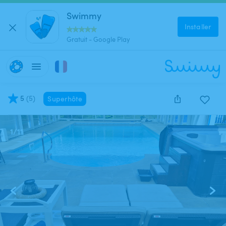
Swimmy
Installer
Gratuit - Google Play
5
(
5
)
Superhôte
1
/
11