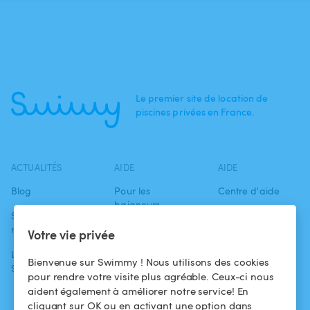
Le premier site de location de
piscines privées en France.
ACTUALITÉS
AIDE
AIDE
Blog
Pour les
Centre d'aide
baigneurs
Swimmy dans les
Conditions
médias
Pour les
d'utilisation
Votre vie privée
propriétaires
L'aventure
Politique de
Bienvenue sur Swimmy ! Nous utilisons des cookies
Swimmy
Louer ma piscine
confidentialité
pour rendre votre visite plus agréable. Ceux-ci nous
aident également à améliorer notre service! En
Comment ça
Mentions légales
cliquant sur OK ou en activant une option dans
marche ?