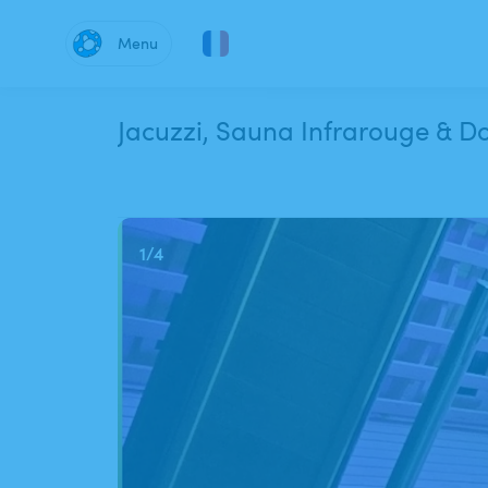
Menu
Jacuzzi, Sauna Infrarouge 
1
/
4