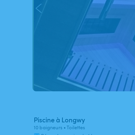
Piscine à Longwy
10 baigneurs
• Toilettes