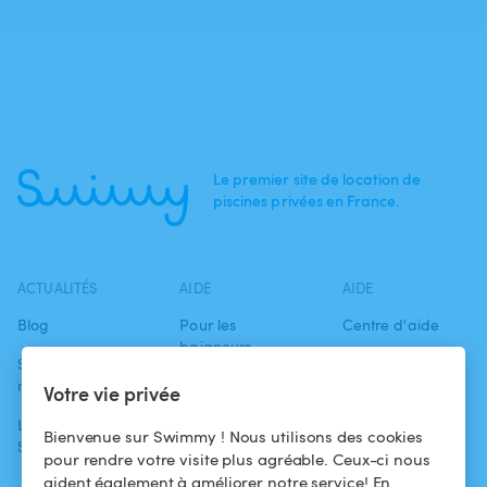
Le premier site de location de
piscines privées en France.
ACTUALITÉS
AIDE
AIDE
Blog
Pour les
Centre d'aide
baigneurs
Swimmy dans les
Conditions
médias
Pour les
d'utilisation
Votre vie privée
propriétaires
L'aventure
Politique de
Bienvenue sur Swimmy ! Nous utilisons des cookies
Swimmy
Louer ma piscine
confidentialité
pour rendre votre visite plus agréable. Ceux-ci nous
aident également à améliorer notre service! En
Comment ça
Mentions légales