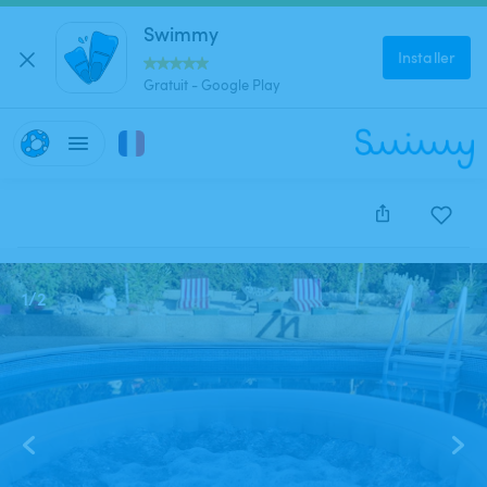
Swimmy
Installer
Gratuit - Google Play
Cette annonce est close et ne peut être réservée.
1
/
2