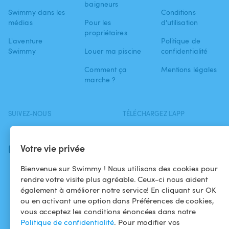
baigneurs
Swimmy dans les
Conditions
médias
Pour les
d'utilisation
propriétaires
L'aventure
Politique de
Swimmy
Louer ma piscine
confidentialité
Comment ça
Mentions légales
marche ?
SUIVEZ-NOUS
TÉLÉCHARGEZ L'APP
Facebook
Votre vie privée
Instagram
Bienvenue sur Swimmy ! Nous utilisons des cookies pour
rendre votre visite plus agréable. Ceux-ci nous aident
également à améliorer notre service! En cliquant sur OK
ou en activant une option dans Préférences de cookies,
vous acceptez les conditions énoncées dans notre
Politique de confidentialité
. Pour modifier vos