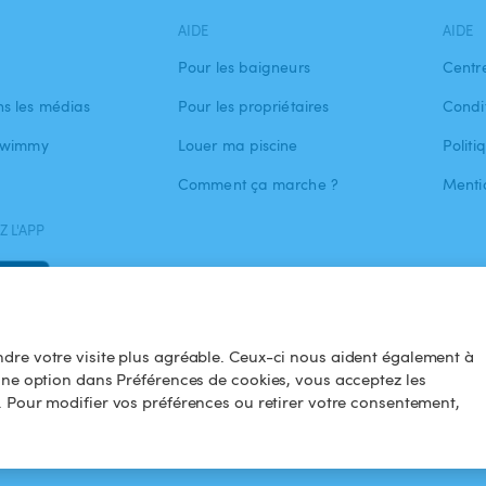
AIDE
AIDE
Pour les baigneurs
Centr
s les médias
Pour les propriétaires
Condit
 Swimmy
Louer ma piscine
Politi
Comment ça marche ?
Menti
 L'APP
dre votre visite plus agréable. Ceux-ci nous aident également à
une option dans Préférences de cookies, vous acceptez les
. Pour modifier vos préférences ou retirer votre consentement,