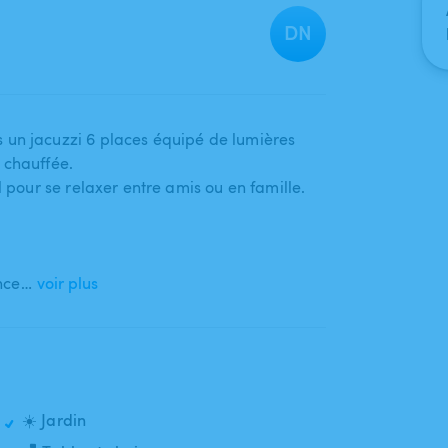
DN
 un jacuzzi 6 places équipé de lumières
t chauffée.
al pour se relaxer entre amis ou en famille.
nce…
voir plus
☀️ Jardin