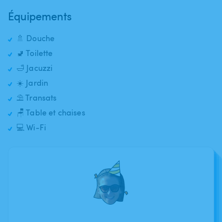
Équipements
🚿 Douche
🚽 Toilette
🛁 Jacuzzi
☀️ Jardin
⛱️ Transats
🪑 Table et chaises
💻 Wi-Fi