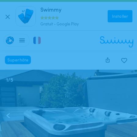
Swimmy
Installer
Gratuit - Google Play
Superhôte
1
/
5