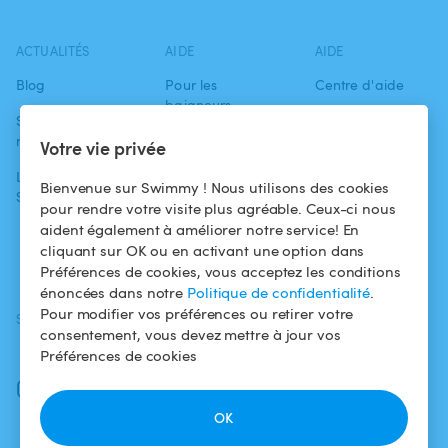
ACTUALITÉS
AIDE
AIDE
Blog
Pour les
Centre d'aide
baigneurs
Swimmy dans les
Conditions
médias
Pour les
d'utilisation
Votre vie privée
propriétaires
L'aventure
Politique de
Bienvenue sur Swimmy ! Nous utilisons des cookies
Swimmy
Louer ma piscine
confidentialité
pour rendre votre visite plus agréable. Ceux-ci nous
aident également à améliorer notre service! En
Comment ça
Mentions légales
cliquant sur OK ou en activant une option dans
marche ?
Préférences de cookies, vous acceptez les conditions
énoncées dans notre
Politique de confidentialité
.
Pour modifier vos préférences ou retirer votre
SUIVEZ-NOUS
TÉLÉCHARGEZ L'APP
consentement, vous devez mettre à jour vos
Facebook
Préférences de cookies
Instagram
OK