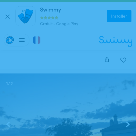
Swimmy
Installer
Gratuit - Google Play
Cette annonce est close et ne peut être réservée.
1
/
2