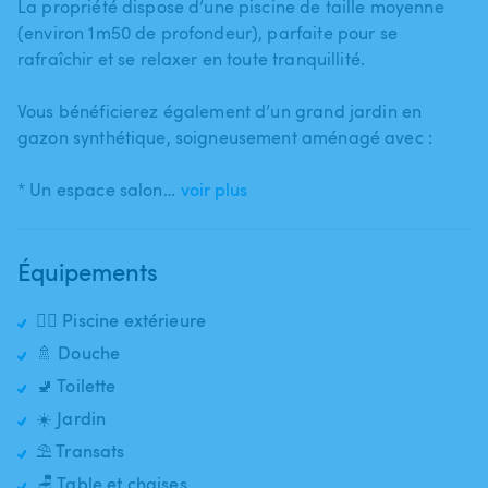
La propriété dispose d’une piscine de taille moyenne
(environ 1m50 de profondeur)​,​ parfaite pour se
rafraîchir et se relaxer en toute tranquillité.
Vous bénéficierez également d’un grand jardin en
gazon synthétique​,​ soigneusement aménagé avec :
* Un espace salon…
voir plus
Équipements
🏊‍♂️ Piscine extérieure
🚿 Douche
🚽 Toilette
☀️ Jardin
⛱️ Transats
🪑 Table et chaises