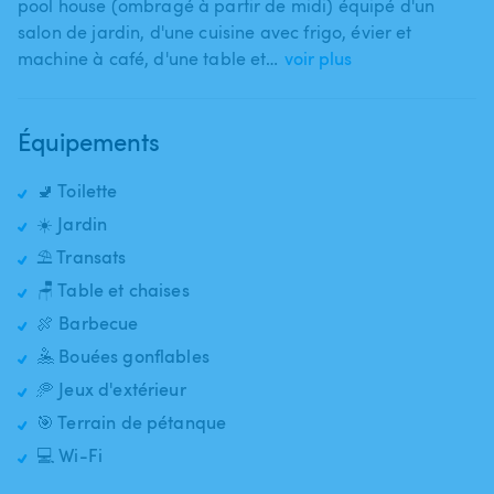
pool house (ombragé à partir de midi) équipé d'un
salon de jardin​,​ d'une cuisine avec frigo​,​ évier et
machine à café​,​ d'une table et…
voir plus
Équipements
🚽 Toilette
☀️ Jardin
⛱️ Transats
🪑 Table et chaises
🍖 Barbecue
🤽 Bouées gonflables
🥏 Jeux d'extérieur
🎯 Terrain de pétanque
💻 Wi-Fi