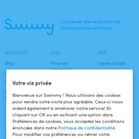
Le premier site de location de
piscines privées en France.
ACTUALITÉS
AIDE
AIDE
Blog
Pour les
Centre d'aide
baigneurs
Swimmy dans les
Conditions
médias
Pour les
d'utilisation
Votre vie privée
propriétaires
L'aventure
Politique de
Bienvenue sur Swimmy ! Nous utilisons des cookies
Swimmy
Louer ma piscine
confidentialité
pour rendre votre visite plus agréable. Ceux-ci nous
aident également à améliorer notre service! En
Comment ça
Mentions légales
cliquant sur OK ou en activant une option dans
marche ?
Préférences de cookies, vous acceptez les conditions
énoncées dans notre
Politique de confidentialité
.
Pour modifier vos préférences ou retirer votre
SUIVEZ-NOUS
TÉLÉCHARGEZ L'APP