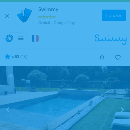
Swimmy
Installer
Gratuit - Google Play
4.93
(
15
)
1
/
8