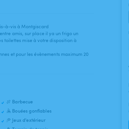
vis-à-vis à Montgiscard
tre amis​,​ sur place il ya un frigo un
es toilettes mise à votre disposition à
rsonnes et pour les évènements maximum 20
🍖 Barbecue
🤽 Bouées gonflables
🥏 Jeux d'extérieur