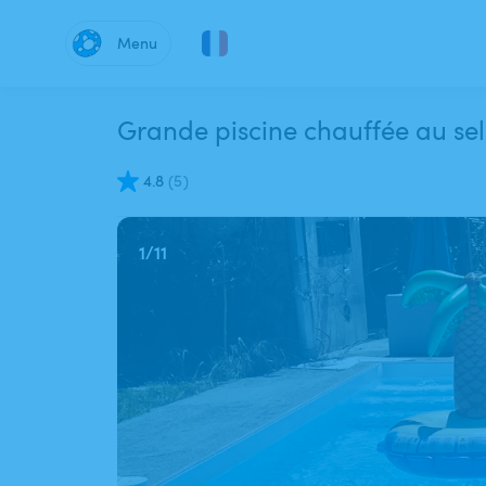
Menu
Grande piscine chauffée au s
4.8
(
5
)
1
/
11