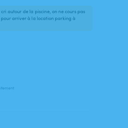
cri autour de la piscine, on ne cours pas
pour arriver à la location parking à
uitement