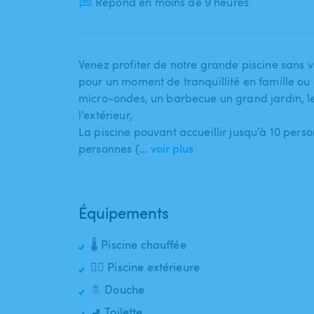
Répond en moins de 9 heures
Venez profiter de notre grande piscine sans 
pour un moment de tranquillité en famille ou en
micro-ondes​,​ un barbecue un grand jardin​,​ l
l’extérieur​,​
La piscine pouvant accueillir jusqu’à 10 pe
personnes (…
voir plus
Équipements
🌡️ Piscine chauffée
🏊‍♂️ Piscine extérieure
🚿 Douche
🚽 Toilette