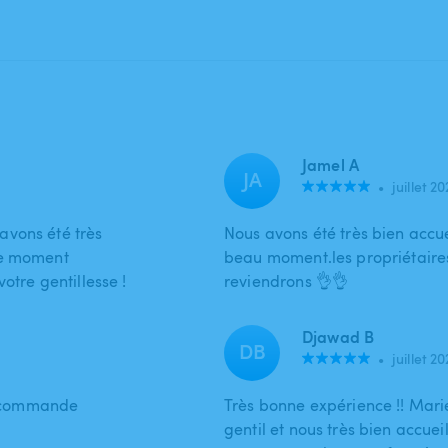
Jamel A
JA
•
juillet 2
avons été très
Nous avons été très bien accue
ce moment
beau moment.les propriétaires
otre gentillesse !
reviendrons 👌👌
Djawad B
DB
•
juillet 2
 recommande
Très bonne expérience !! Marie 
gentil et nous très bien accuei