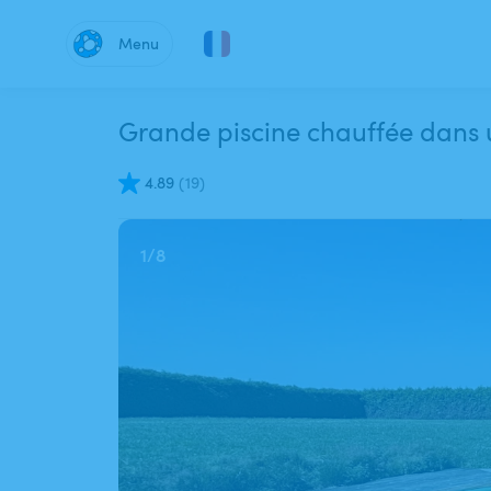
Menu
Grande piscine chauffée dans 
4.89
(
19
)
1
/
8