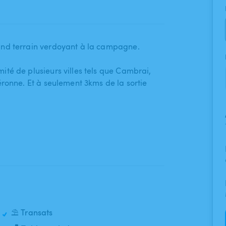
and terrain verdoyant à la campagne.
té de plusieurs villes tels que Cambrai​,​
​ Péronne. Et à seulement 3kms de la sortie
⛱️ Transats