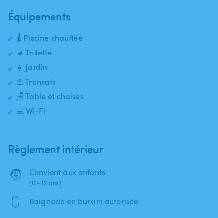
Équipements
🌡️ Piscine chauffée
🚽 Toilette
☀️ Jardin
⛱️ Transats
🪑 Table et chaises
💻 Wi-Fi
Règlement intérieur
🧒
Convient aux enfants
(0 - 12 ans)
🩱
Baignade en burkini autorisée