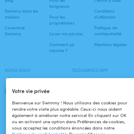
Blog
Pour les
Centre d'aide
baigneurs
Swimmy dans les
Conditions
médias
Pour les
d'utilisation
propriétaires
L'aventure
Politique de
Swimmy
Louer ma piscine
confidentialité
Comment ça
Mentions légales
marche ?
SUIVEZ-NOUS
TÉLÉCHARGEZ L'APP
Facebook
Votre vie privée
Instagram
Bienvenue sur Swimmy ! Nous utilisons des cookies pour
rendre votre visite plus agréable. Ceux-ci nous aident
également à améliorer notre service! En cliquant sur OK
ou en activant une option dans Préférences de cookies,
vous acceptez les conditions énoncées dans notre