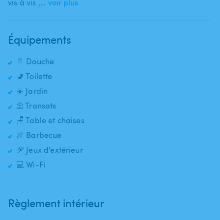
vis à vis ​,​…
voir plus
Équipements
🚿 Douche
🚽 Toilette
☀️ Jardin
⛱️ Transats
🪑 Table et chaises
🍖 Barbecue
🥏 Jeux d'extérieur
💻 Wi-Fi
Règlement intérieur