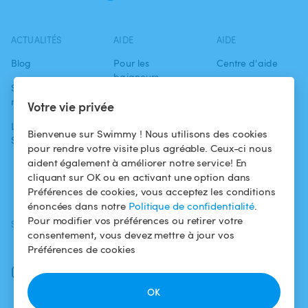
ACTUALITÉS
AIDE
AIDE
Blog
Pour les
Centre d'aide
baigneurs
Swimmy dans les
Conditions
médias
Pour les
d'utilisation
Votre vie privée
propriétaires
L'aventure
Politique de
Bienvenue sur Swimmy ! Nous utilisons des cookies
Swimmy
Louer ma piscine
confidentialité
pour rendre votre visite plus agréable. Ceux-ci nous
aident également à améliorer notre service! En
Comment ça
Mentions légales
cliquant sur OK ou en activant une option dans
marche ?
Préférences de cookies, vous acceptez les conditions
énoncées dans notre
Politique de confidentialité
.
Pour modifier vos préférences ou retirer votre
SUIVEZ-NOUS
TÉLÉCHARGEZ L'APP
consentement, vous devez mettre à jour vos
Facebook
Préférences de cookies
Instagram
OK