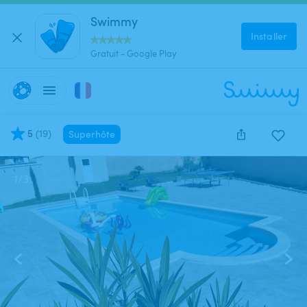
Swimmy
Installer
Gratuit - Google Play
5
(
19
)
Superhôte
1
/
3