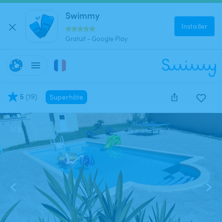
Swimmy
Installer
Gratuit - Google Play
5
(
19
)
Superhôte
1
/
3