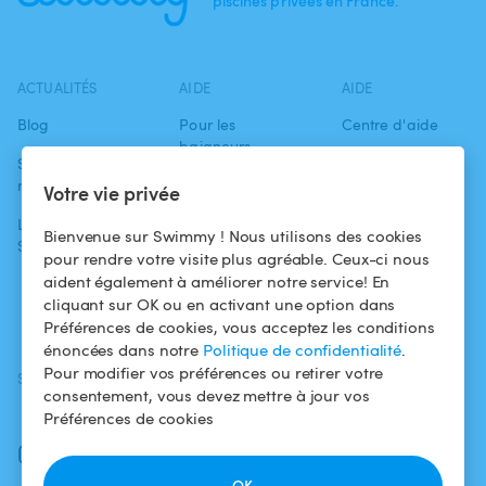
piscines privées en France.
ACTUALITÉS
AIDE
AIDE
Blog
Pour les
Centre d'aide
baigneurs
Swimmy dans les
Conditions
médias
Pour les
d'utilisation
Votre vie privée
propriétaires
L'aventure
Politique de
Bienvenue sur Swimmy ! Nous utilisons des cookies
Swimmy
Louer ma piscine
confidentialité
pour rendre votre visite plus agréable. Ceux-ci nous
aident également à améliorer notre service! En
Comment ça
Mentions légales
cliquant sur OK ou en activant une option dans
marche ?
Préférences de cookies, vous acceptez les conditions
énoncées dans notre
Politique de confidentialité
.
Pour modifier vos préférences ou retirer votre
SUIVEZ-NOUS
TÉLÉCHARGEZ L'APP
consentement, vous devez mettre à jour vos
Facebook
Préférences de cookies
Instagram
OK