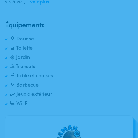
vis à vis ​,​…
voir plus
Équipements
🚿 Douche
🚽 Toilette
☀️ Jardin
⛱️ Transats
🪑 Table et chaises
🍖 Barbecue
🥏 Jeux d'extérieur
💻 Wi-Fi