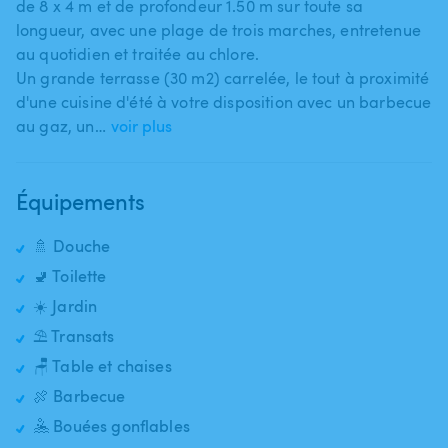
de 8 x 4 ​m et de profondeur 1.50 m sur toute sa
longueur​​​,​​​ avec une plage de trois marches​​,​​ entretenue
au quotidien et traitée au chlore.
Un grande terrasse (30 m2) carrelée​​​,​​​ le tout à proximité
d'une cuisine d'été à votre disposition avec un barbecue
au gaz​,​ un…
voir plus
Équipements
🚿 Douche
🚽 Toilette
☀️ Jardin
⛱️ Transats
🪑 Table et chaises
🍖 Barbecue
🤽 Bouées gonflables