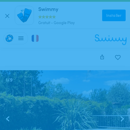
Swimmy
Installer
Gratuit - Google Play
Cette annonce est close et ne peut être réservée.
1
/
9