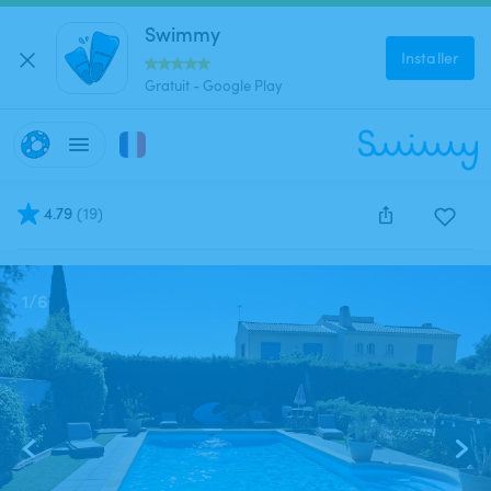
Swimmy
Installer
Gratuit - Google Play
4.79
(
19
)
Cette annonce est close et ne peut être réservée.
1
/
6