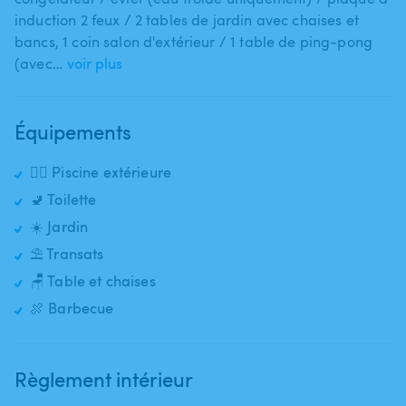
induction 2 feux ​/​ 2 tables de jardin avec chaises et
bancs​,​ 1 coin salon d'extérieur ​/​ 1 table de ping-pong
(avec…
voir plus
Équipements
🏊‍♂️ Piscine extérieure
🚽 Toilette
☀️ Jardin
⛱️ Transats
🪑 Table et chaises
🍖 Barbecue
Règlement intérieur