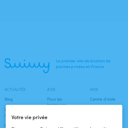
Le premier site de location de
piscines privées en France.
ACTUALITÉS
AIDE
AIDE
Blog
Pour les
Centre d'aide
baigneurs
Swimmy dans les
Conditions
médias
Pour les
d'utilisation
Votre vie privée
propriétaires
L'aventure
Politique de