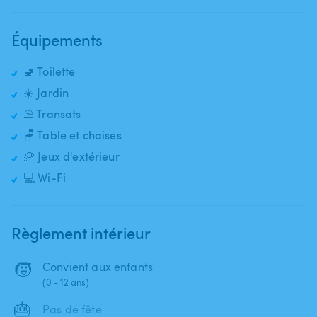
Équipements
🚽 Toilette
☀️ Jardin
⛱️ Transats
🪑 Table et chaises
🥏 Jeux d'extérieur
💻 Wi-Fi
Règlement intérieur
🧒
Convient aux enfants
(0 - 12 ans)
🎂
Pas de fête