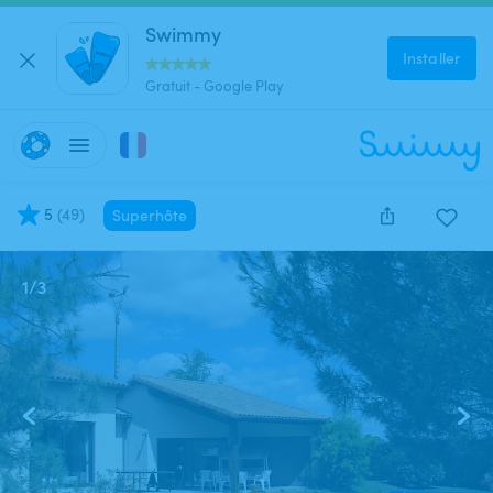
Swimmy
Installer
Gratuit - Google Play
5
(
49
)
Superhôte
1
/
3