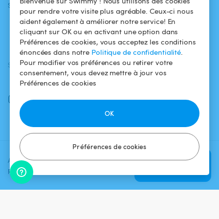
Bienvenue sur Swimmy ! Nous utilisons des cookies
Swimmy
Louer ma piscine
confidentialité
pour rendre votre visite plus agréable. Ceux-ci nous
aident également à améliorer notre service! En
Comment ça
Mentions légales
cliquant sur OK ou en activant une option dans
marche ?
Préférences de cookies, vous acceptez les conditions
énoncées dans notre
Politique de confidentialité
.
Pour modifier vos préférences ou retirer votre
SUIVEZ-NOUS
TÉLÉCHARGEZ L'APP
consentement, vous devez mettre à jour vos
Facebook
Préférences de cookies
Instagram
OK
Préférences de cookies
Ajoutez une date et un créneau
Vérifier la
pour voir le prix
disponibilité