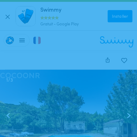
Swimmy
Installer
Gratuit - Google Play
1
/
3