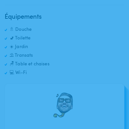
Équipements
🚿 Douche
🚽 Toilette
☀️ Jardin
⛱️ Transats
🪑 Table et chaises
💻 Wi-Fi