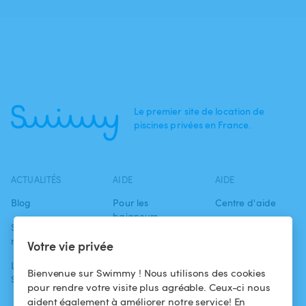
Le premier site de location de
piscines privées en France.
ACTUALITÉS
AIDE
AIDE
Blog
Pour les
Centre d'aide
baigneurs
Swimmy dans les
Conditions
médias
Pour les
d'utilisation
Votre vie privée
propriétaires
L'aventure
Politique de
Bienvenue sur Swimmy ! Nous utilisons des cookies
Swimmy
Louer ma piscine
confidentialité
pour rendre votre visite plus agréable. Ceux-ci nous
aident également à améliorer notre service! En
Comment ça
Mentions légales