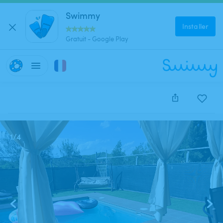
Swimmy
Installer
Gratuit - Google Play
Cette annonce est close et ne peut être réservée.
1
/
4