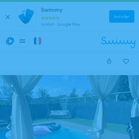
Swimmy
Installer
Gratuit - Google Play
Cette annonce est close et ne peut être réservée.
1
/
4