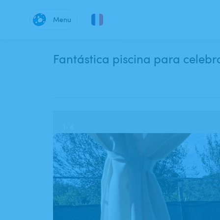
Menu
Fantástica piscina para celebr
1
/
4