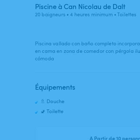
Piscine à Can Nicolau de Dalt
20 baigneurs
• 4 heures minimum
• Toilettes
Piscina vallado con baño completo incorpor
en cama en zona de comedor con pérgola ilu
cómoda
Équipements
🚿 Douche
🚽 Toilette
A Partir de 10 person