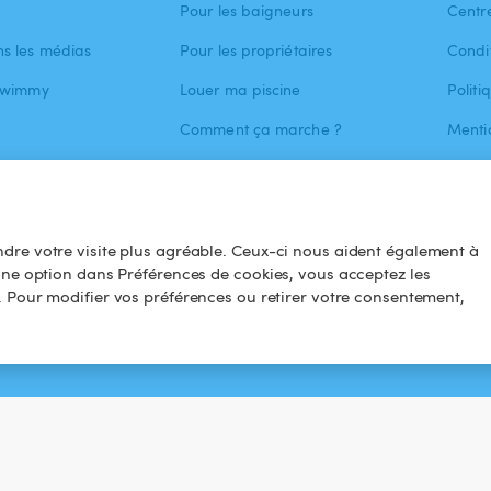
Pour les baigneurs
Centr
s les médias
Pour les propriétaires
Condit
 Swimmy
Louer ma piscine
Politi
Comment ça marche ?
Menti
 L'APP
dre votre visite plus agréable. Ceux-ci nous aident également à
une option dans Préférences de cookies, vous acceptez les
. Pour modifier vos préférences ou retirer votre consentement,