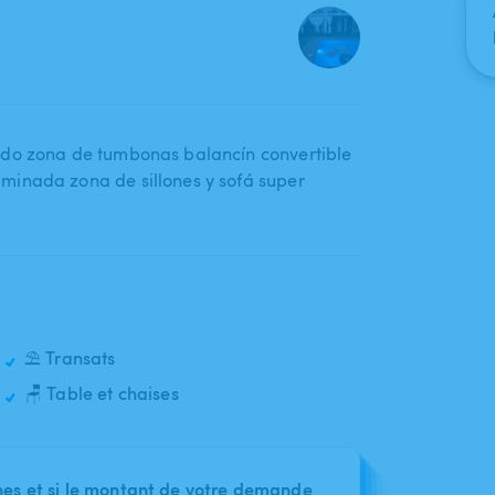
ado zona de tumbonas balancín convertible
minada zona de sillones y sofá super
⛱️ Transats
🪑 Table et chaises
nes et si le montant de votre demande