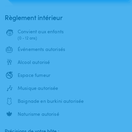
Règlement intérieur
🧒
Convient aux enfants
(0 - 12 ans)
🎂
Événements autorisés
🥂
Alcool autorisé
🚭
Espace fumeur
🎶
Musique autorisée
🩱
Baignade en burkini autorisée
🍁
Naturisme autorisé
Précisions de votre hôte :