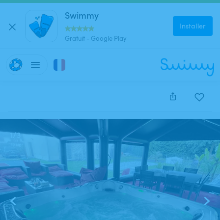
Swimmy
Installer
Gratuit - Google Play
Cette annonce est close et ne peut être réservée.
1
/
3