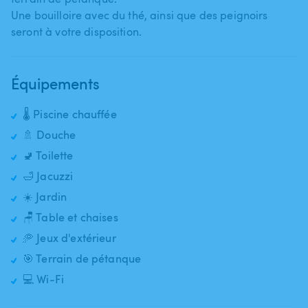
Une bouilloire avec du thé​,​ ainsi que des peignoirs
seront à votre disposition.
Équipements
🌡️ Piscine chauffée
🚿 Douche
🚽 Toilette
🛁 Jacuzzi
☀️ Jardin
🪑 Table et chaises
🥏 Jeux d'extérieur
🎯 Terrain de pétanque
💻 Wi-Fi