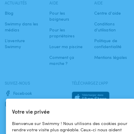
ACTUALITÉS
AIDE
AIDE
Blog
Pour les
Centre d'aide
baigneurs
Swimmy dans les
Conditions
médias
Pour les
d'utilisation
propriétaires
L'aventure
Politique de
Swimmy
Louer ma piscine
confidentialité
Comment ça
Mentions légales
marche ?
SUIVEZ-NOUS
TÉLÉCHARGEZ L'APP
Facebook
Instagram
Votre vie privée
Bienvenue sur Swimmy ! Nous utilisons des cookies pour
rendre votre visite plus agréable. Ceux-ci nous aident