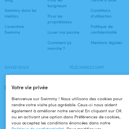
baigneurs
Swimmy dans les
Conditions
médias
Pour les
d'utilisation
propriétaires
L'aventure
Politique de
Swimmy
Louer ma piscine
confidentialité
Comment ça
Mentions légales
marche ?
SUIVEZ-NOUS
TÉLÉCHARGEZ L'APP
Facebook
Votre vie privée
Instagram
Bienvenue sur Swimmy ! Nous utilisons des cookies pour
rendre votre visite plus agréable. Ceux-ci nous aident
également à améliorer notre service! En cliquant sur OK
ou en activant une option dans Préférences de cookies,
vous acceptez les conditions énoncées dans notre
Politique de confidentialité
. Pour modifier vos