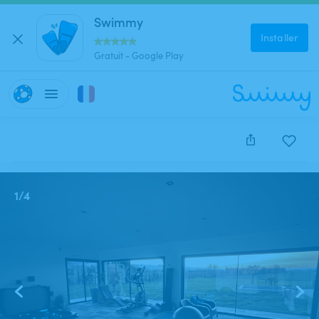
Swimmy
Installer
Gratuit - Google Play
Cette annonce est close et ne peut être réservée.
1
/
4