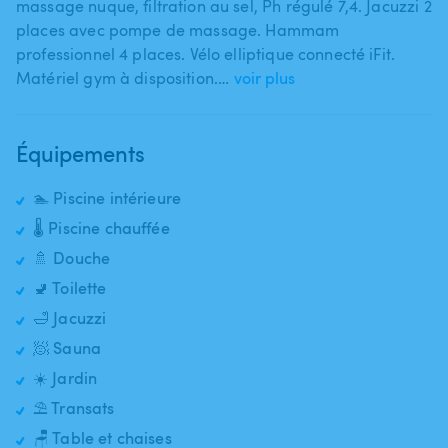
massage nuque​,​ filtration au sel​,​ Ph régulé 7​,​4. Jacuzzi 2
places avec pompe de massage. Hammam
professionnel 4 places. Vélo elliptique connecté iFit.
Matériel gym à disposition.…
voir plus
Équipements
🏊 Piscine intérieure
🌡️ Piscine chauffée
🚿 Douche
🚽 Toilette
🛁 Jacuzzi
🧖 Sauna
☀️ Jardin
⛱️ Transats
🪑 Table et chaises