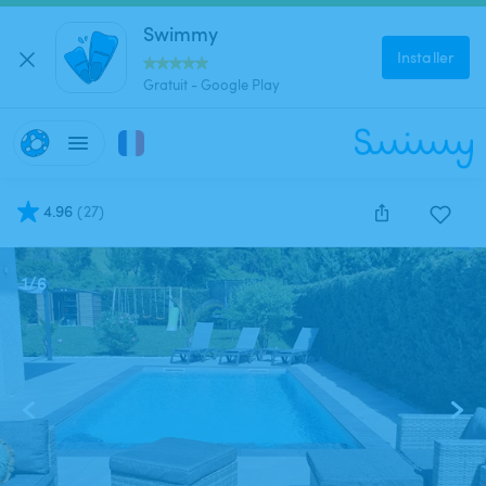
Swimmy
Installer
Gratuit - Google Play
4.96
(
27
)
1
/
6