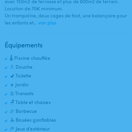
avec 150m2 de terrasse et plus de 600m2 de terrain.
Location de 70€ minimum.
Un trampoline​,​ deux cages de foot​,​ une balançoire pour
les enfants et…
voir plus
Équipements
🌡️ Piscine chauffée
🚿 Douche
🚽 Toilette
☀️ Jardin
⛱️ Transats
🪑 Table et chaises
🍖 Barbecue
🤽 Bouées gonflables
🥏 Jeux d'extérieur