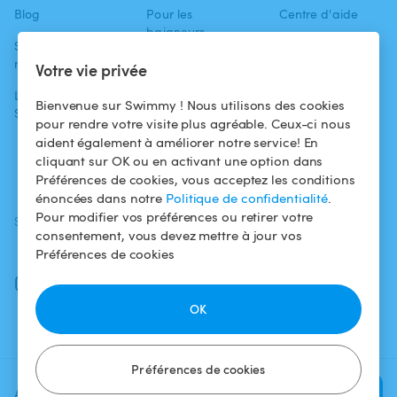
Blog
Pour les
Centre d'aide
baigneurs
Swimmy dans les
Conditions
médias
Pour les
d'utilisation
Votre vie privée
propriétaires
L'aventure
Politique de
Bienvenue sur Swimmy ! Nous utilisons des cookies
Swimmy
Louer ma piscine
confidentialité
pour rendre votre visite plus agréable. Ceux-ci nous
aident également à améliorer notre service! En
Comment ça
Mentions légales
cliquant sur OK ou en activant une option dans
marche ?
Préférences de cookies, vous acceptez les conditions
énoncées dans notre
Politique de confidentialité
.
Pour modifier vos préférences ou retirer votre
SUIVEZ-NOUS
TÉLÉCHARGEZ L'APP
consentement, vous devez mettre à jour vos
Facebook
Préférences de cookies
Instagram
OK
Préférences de cookies
Ajoutez une date et un créneau
Vérifier la