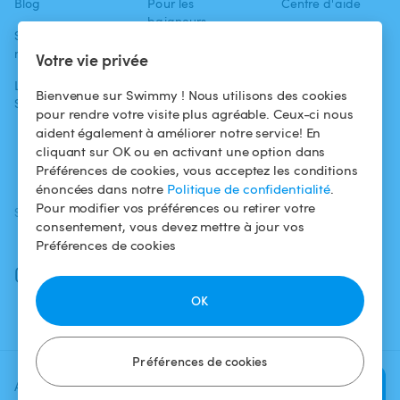
Blog
Pour les
Centre d'aide
baigneurs
Swimmy dans les
Conditions
médias
Pour les
d'utilisation
Votre vie privée
propriétaires
L'aventure
Politique de
Bienvenue sur Swimmy ! Nous utilisons des cookies
Swimmy
Louer ma piscine
confidentialité
pour rendre votre visite plus agréable. Ceux-ci nous
aident également à améliorer notre service! En
Comment ça
Mentions légales
cliquant sur OK ou en activant une option dans
marche ?
Préférences de cookies, vous acceptez les conditions
énoncées dans notre
Politique de confidentialité
.
Pour modifier vos préférences ou retirer votre
SUIVEZ-NOUS
TÉLÉCHARGEZ L'APP
consentement, vous devez mettre à jour vos
Facebook
Préférences de cookies
Instagram
OK
Préférences de cookies
Ajoutez une date et un créneau
Vérifier la