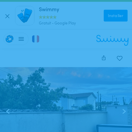
Swimmy
Installer
Gratuit - Google Play
1
/
3