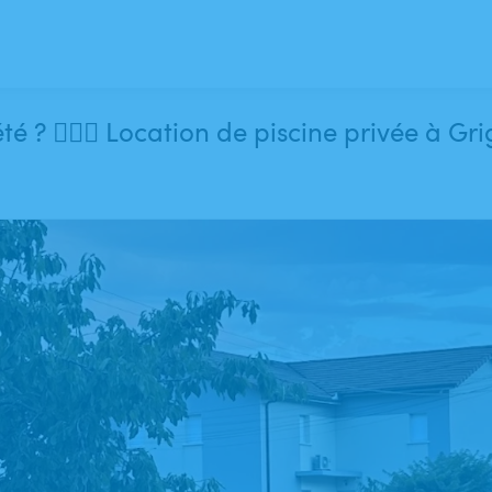
☀️ Envie de vous rafraîchir cet été ? 🏊‍♀️🌴 Location de 