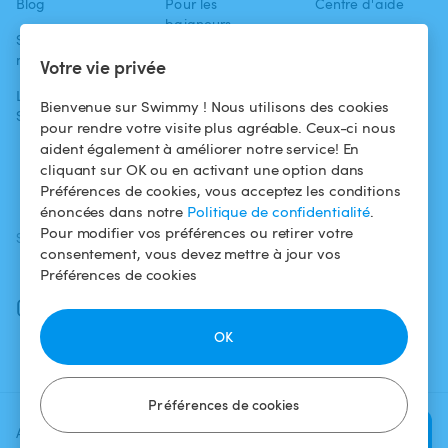
Blog
Pour les
Centre d'aide
baigneurs
Swimmy dans les
Conditions
médias
Pour les
d'utilisation
Votre vie privée
propriétaires
L'aventure
Politique de
Bienvenue sur Swimmy ! Nous utilisons des cookies
Swimmy
Louer ma piscine
confidentialité
pour rendre votre visite plus agréable. Ceux-ci nous
aident également à améliorer notre service! En
Comment ça
Mentions légales
cliquant sur OK ou en activant une option dans
marche ?
Préférences de cookies, vous acceptez les conditions
énoncées dans notre
Politique de confidentialité
.
Pour modifier vos préférences ou retirer votre
SUIVEZ-NOUS
TÉLÉCHARGEZ L'APP
consentement, vous devez mettre à jour vos
Facebook
Préférences de cookies
Instagram
OK
Préférences de cookies
Ajoutez une date et un créneau
Vérifier la