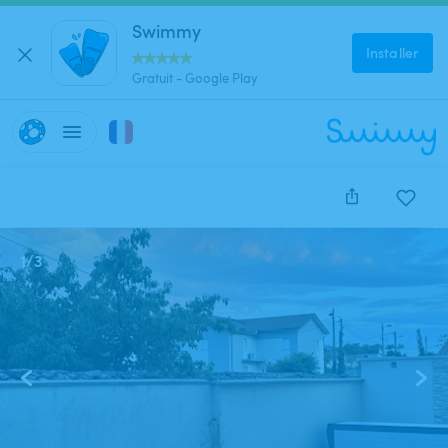
Swimmy
Installer
Gratuit - Google Play
1
/
3