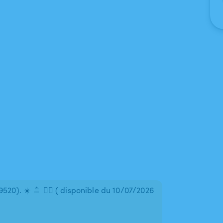
20). ☀️ 🚿 🏊‍♂️ ( disponible du 10/07/2026