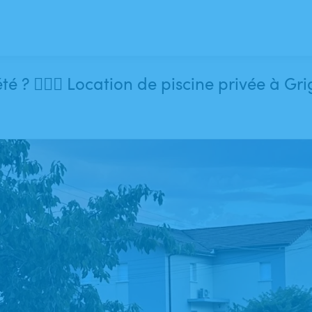
☀️ Envie de vous rafraîchir cet été ? 🏊‍♀️🌴 Location de 