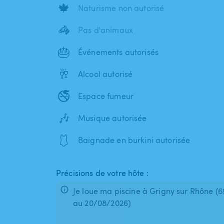
🍁
Naturisme non autorisé
🦓
Pas d'animaux
🎂
Événements autorisés
🥂
Alcool autorisé
🚭
Espace fumeur
🎶
Musique autorisée
🩱
Baignade en burkini autorisée
Précisions de votre hôte :
Je loue ma piscine à Grigny sur Rhône (695
au 20/08/2026)