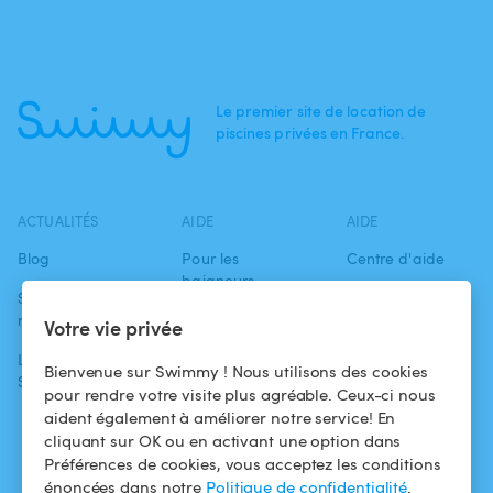
Le premier site de location de
piscines privées en France.
ACTUALITÉS
AIDE
AIDE
Blog
Pour les
Centre d'aide
baigneurs
Swimmy dans les
Conditions
médias
Pour les
d'utilisation
Votre vie privée
propriétaires
L'aventure
Politique de
Bienvenue sur Swimmy ! Nous utilisons des cookies
Swimmy
Louer ma piscine
confidentialité
pour rendre votre visite plus agréable. Ceux-ci nous
aident également à améliorer notre service! En
Comment ça
Mentions légales
cliquant sur OK ou en activant une option dans
marche ?
Préférences de cookies, vous acceptez les conditions
énoncées dans notre
Politique de confidentialité
.