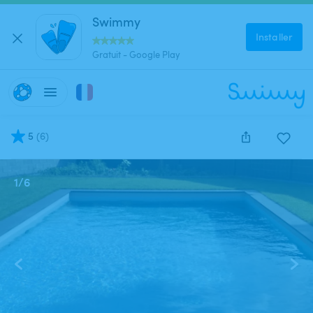
Swimmy
Installer
Gratuit - Google Play
5
(
6
)
1
/
6