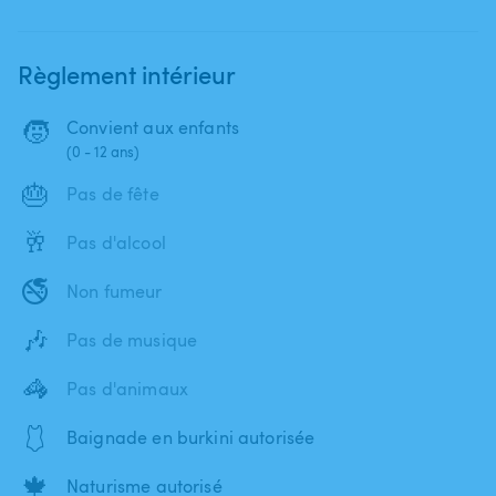
Règlement intérieur
🧒
Convient aux enfants
(0 - 12 ans)
🎂
Pas de fête
🥂
Pas d'alcool
🚭
Non fumeur
🎶
Pas de musique
🦓
Pas d'animaux
🩱
Baignade en burkini autorisée
🍁
Naturisme autorisé