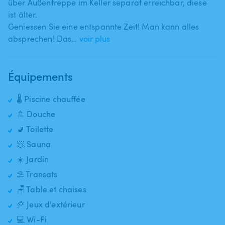
über Außentreppe im Keller separat erreichbar​,​ diese
ist älter.
Geniessen Sie eine entspannte Zeit! Man kann alles
absprechen! Das…
voir plus
Équipements
🌡️ Piscine chauffée
🚿 Douche
🚽 Toilette
🧖 Sauna
☀️ Jardin
⛱️ Transats
🪑 Table et chaises
🥏 Jeux d'extérieur
💻 Wi-Fi