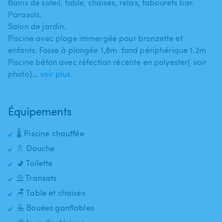
Bains de soleil​,​ table​,​ chaises​,​ relax​,​ tabourets bar.
Parasols.
Salon de jardin.
Piscine avec plage immergée pour bronzette et
enfants. Fosse à plongée 1​,​8m .fond périphérique 1.2m
Piscine béton avec réfection récente en polyester( voir
photo)…
voir plus
Équipements
🌡️ Piscine chauffée
🚿 Douche
🚽 Toilette
⛱️ Transats
🪑 Table et chaises
🤽 Bouées gonflables