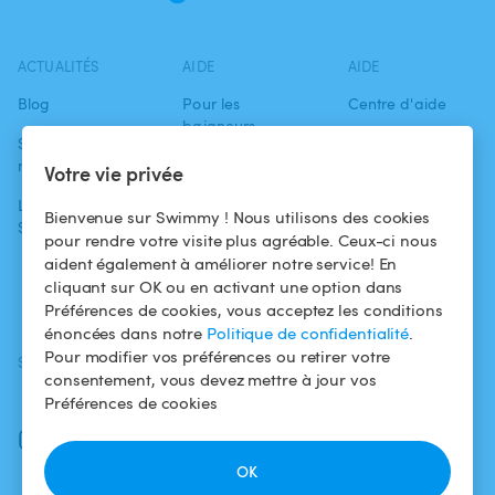
ACTUALITÉS
AIDE
AIDE
Blog
Pour les
Centre d'aide
baigneurs
Swimmy dans les
Conditions
médias
Pour les
d'utilisation
Votre vie privée
propriétaires
L'aventure
Politique de
Bienvenue sur Swimmy ! Nous utilisons des cookies
Swimmy
Louer ma piscine
confidentialité
pour rendre votre visite plus agréable. Ceux-ci nous
aident également à améliorer notre service! En
Comment ça
Mentions légales
cliquant sur OK ou en activant une option dans
marche ?
Préférences de cookies, vous acceptez les conditions
énoncées dans notre
Politique de confidentialité
.
Pour modifier vos préférences ou retirer votre
SUIVEZ-NOUS
TÉLÉCHARGEZ L'APP
consentement, vous devez mettre à jour vos
Facebook
Préférences de cookies
Instagram
OK