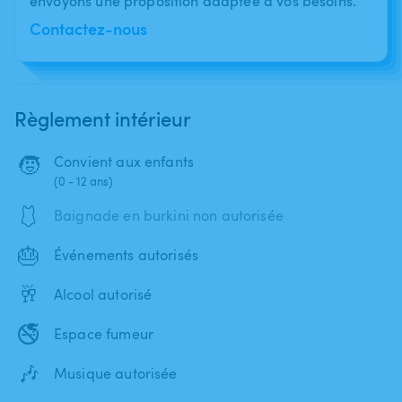
envoyons une proposition adaptée à vos besoins.
Contactez-nous
Règlement intérieur
🧒
Convient aux enfants
(0 - 12 ans)
🩱
Baignade en burkini non autorisée
🎂
Événements autorisés
🥂
Alcool autorisé
🚭
Espace fumeur
🎶
Musique autorisée