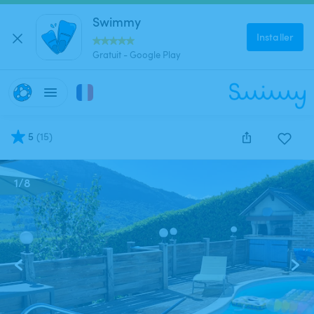
Swimmy
Installer
Gratuit - Google Play
5
(
15
)
1
/
8