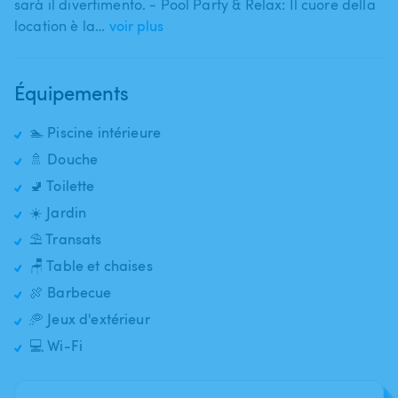
sarà il divertimento. - Pool Party & Relax: Il cuore della
location è la…
voir plus
Équipements
🏊 Piscine intérieure
🚿 Douche
🚽 Toilette
☀️ Jardin
⛱️ Transats
🪑 Table et chaises
🍖 Barbecue
🥏 Jeux d'extérieur
💻 Wi-Fi