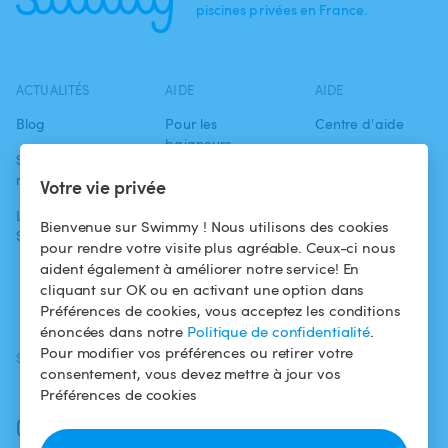
piscines privées en France.
ACTUALITÉS
AIDE
AIDE
Blog
Pour les
Centre d'aide
baigneurs
Swimmy dans les
Conditions
médias
Pour les
d'utilisation
Votre vie privée
propriétaires
L'aventure
Politique de
Bienvenue sur Swimmy ! Nous utilisons des cookies
Swimmy
Louer ma piscine
confidentialité
pour rendre votre visite plus agréable. Ceux-ci nous
aident également à améliorer notre service! En
Comment ça
Mentions légales
cliquant sur OK ou en activant une option dans
marche ?
Préférences de cookies, vous acceptez les conditions
énoncées dans notre
Politique de confidentialité
.
Pour modifier vos préférences ou retirer votre
SUIVEZ-NOUS
TÉLÉCHARGEZ L'APP
consentement, vous devez mettre à jour vos
Facebook
Préférences de cookies
Instagram