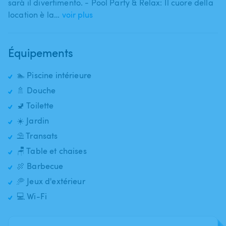
sarà il divertimento. - Pool Party & Relax: Il cuore della
location è la…
voir plus
Équipements
🏊 Piscine intérieure
🚿 Douche
🚽 Toilette
☀️ Jardin
⛱️ Transats
🪑 Table et chaises
🍖 Barbecue
🥏 Jeux d'extérieur
💻 Wi-Fi