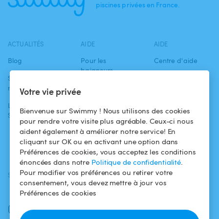
piscines privées en France.
ACTUALITÉS
AIDE
AIDE
Blog
Pour les
Centre d'aide
baigneurs
Swimmy dans les
Conditions
médias
Pour les
d'utilisation
Votre vie privée
propriétaires
L'aventure
Politique de
Bienvenue sur Swimmy ! Nous utilisons des cookies
Swimmy
Louer ma piscine
confidentialité
pour rendre votre visite plus agréable. Ceux-ci nous
aident également à améliorer notre service! En
Comment ça
Mentions légales
cliquant sur OK ou en activant une option dans
marche ?
Préférences de cookies, vous acceptez les conditions
énoncées dans notre
Politique de confidentialité
.
Pour modifier vos préférences ou retirer votre
SUIVEZ-NOUS
TÉLÉCHARGEZ L'APP
consentement, vous devez mettre à jour vos
Facebook
Préférences de cookies
Instagram