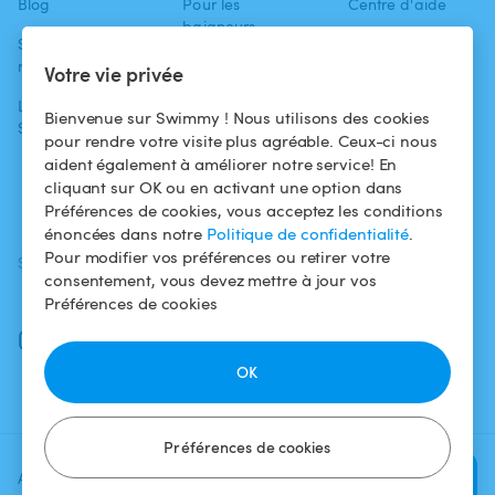
Blog
Pour les
Centre d'aide
baigneurs
Swimmy dans les
Conditions
médias
Pour les
d'utilisation
Votre vie privée
propriétaires
L'aventure
Politique de
Bienvenue sur Swimmy ! Nous utilisons des cookies
Swimmy
Louer ma piscine
confidentialité
pour rendre votre visite plus agréable. Ceux-ci nous
aident également à améliorer notre service! En
Comment ça
Mentions légales
cliquant sur OK ou en activant une option dans
marche ?
Préférences de cookies, vous acceptez les conditions
énoncées dans notre
Politique de confidentialité
.
Pour modifier vos préférences ou retirer votre
SUIVEZ-NOUS
TÉLÉCHARGEZ L'APP
consentement, vous devez mettre à jour vos
Facebook
Préférences de cookies
Instagram
OK
Préférences de cookies
Ajoutez une date et un créneau
Vérifier la