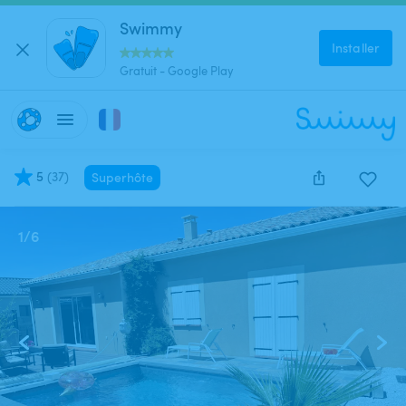
Swimmy
Installer
Gratuit - Google Play
5
(
37
)
Superhôte
1
/
6