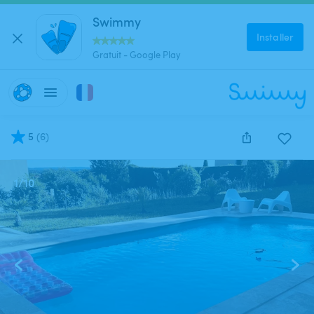
Swimmy
Installer
Gratuit - Google Play
5
(
6
)
1
/
10