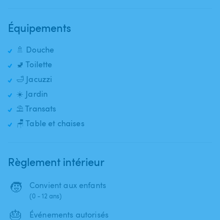
Équipements
🚿 Douche
🚽 Toilette
🛁 Jacuzzi
☀️ Jardin
⛱️ Transats
🪑 Table et chaises
Règlement intérieur
🧒
Convient aux enfants
(0 - 12 ans)
🎂
Événements autorisés