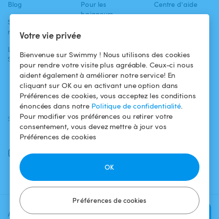
Blog
Pour les
Centre d'aide
baigneurs
Swimmy dans les
Conditions
médias
Pour les
d'utilisation
Votre vie privée
propriétaires
L'aventure
Politique de
Bienvenue sur Swimmy ! Nous utilisons des cookies
Swimmy
Louer ma piscine
confidentialité
pour rendre votre visite plus agréable. Ceux-ci nous
aident également à améliorer notre service! En
Comment ça
Mentions légales
cliquant sur OK ou en activant une option dans
marche ?
Préférences de cookies, vous acceptez les conditions
énoncées dans notre
Politique de confidentialité
.
Pour modifier vos préférences ou retirer votre
SUIVEZ-NOUS
TÉLÉCHARGEZ L'APP
consentement, vous devez mettre à jour vos
Facebook
Préférences de cookies
Instagram
OK
Préférences de cookies
Ajoutez une date et un créneau
Vérifier la