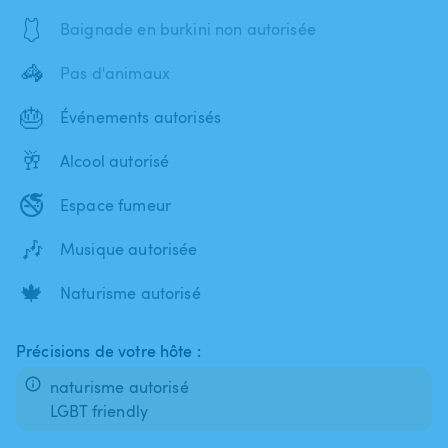
🩱
Baignade en burkini non autorisée
🦓
Pas d'animaux
🎂
Événements autorisés
🥂
Alcool autorisé
🚭
Espace fumeur
🎶
Musique autorisée
🍁
Naturisme autorisé
Précisions de votre hôte :
naturisme autorisé
LGBT friendly