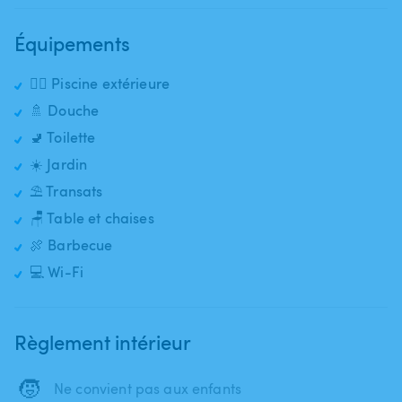
Équipements
🏊‍♂️ Piscine extérieure
🚿 Douche
🚽 Toilette
☀️ Jardin
⛱️ Transats
🪑 Table et chaises
🍖 Barbecue
💻 Wi-Fi
Règlement intérieur
🧒
Ne convient pas aux enfants