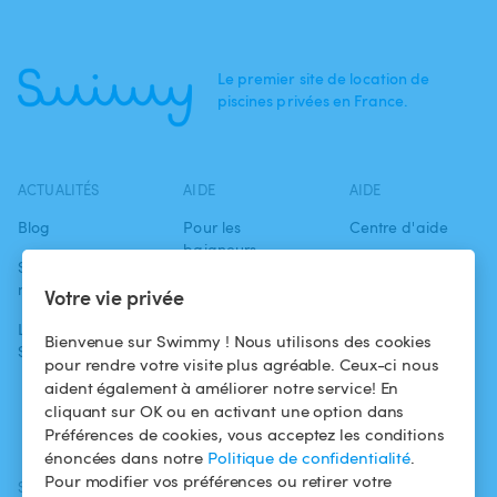
Le premier site de location de
piscines privées en France.
ACTUALITÉS
AIDE
AIDE
Blog
Pour les
Centre d'aide
baigneurs
Swimmy dans les
Conditions
médias
Pour les
d'utilisation
Votre vie privée
propriétaires
L'aventure
Politique de
Bienvenue sur Swimmy ! Nous utilisons des cookies
Swimmy
Louer ma piscine
confidentialité
pour rendre votre visite plus agréable. Ceux-ci nous
aident également à améliorer notre service! En
Comment ça
Mentions légales
cliquant sur OK ou en activant une option dans
marche ?
Préférences de cookies, vous acceptez les conditions
énoncées dans notre
Politique de confidentialité
.
Pour modifier vos préférences ou retirer votre
SUIVEZ-NOUS
TÉLÉCHARGEZ L'APP