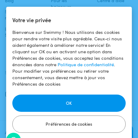
Blog
Pour les
Centre d'aide
baigneurs
Swimmy dans les
Conditions
médias
Pour les
d'utilisation
Votre vie privée
propriétaires
L'aventure
Politique de
Bienvenue sur Swimmy ! Nous utilisons des cookies
Swimmy
Louer ma piscine
confidentialité
pour rendre votre visite plus agréable. Ceux-ci nous
aident également à améliorer notre service! En
Comment ça
Mentions légales
cliquant sur OK ou en activant une option dans
marche ?
Préférences de cookies, vous acceptez les conditions
énoncées dans notre
Politique de confidentialité
.
Pour modifier vos préférences ou retirer votre
SUIVEZ-NOUS
TÉLÉCHARGEZ L'APP
consentement, vous devez mettre à jour vos
Facebook
Préférences de cookies
Instagram
OK
Préférences de cookies
Ajoutez une date et un créneau
Vérifier la