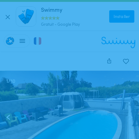
Swimmy
Installer
Gratuit - Google Play
1
/
10