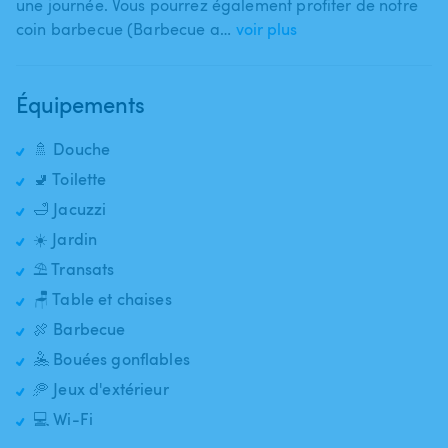
une journée. Vous pourrez également profiter de notre
coin barbecue (Barbecue a…
voir plus
Équipements
🚿 Douche
🚽 Toilette
🛁 Jacuzzi
☀️ Jardin
⛱️ Transats
🪑 Table et chaises
🍖 Barbecue
🤽 Bouées gonflables
🥏 Jeux d'extérieur
💻 Wi-Fi