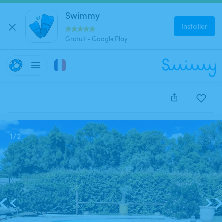
Swimmy
Installer
Gratuit - Google Play
Cette annonce est close et ne peut être réservée.
1
/
2