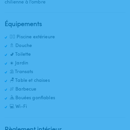
chilienne à l'ombre
Équipements
🏊‍♂️ Piscine extérieure
🚿 Douche
🚽 Toilette
☀️ Jardin
⛱️ Transats
🪑 Table et chaises
🍖 Barbecue
🤽 Bouées gonflables
💻 Wi-Fi
Règlement intérieur