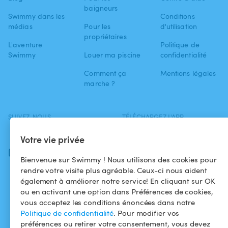
baigneurs
Swimmy dans les
Conditions
médias
Pour les
d'utilisation
propriétaires
L'aventure
Politique de
Swimmy
Louer ma piscine
confidentialité
Comment ça
Mentions légales
marche ?
SUIVEZ-NOUS
TÉLÉCHARGEZ L'APP
Facebook
Votre vie privée
Instagram
Bienvenue sur Swimmy ! Nous utilisons des cookies pour
rendre votre visite plus agréable. Ceux-ci nous aident
également à améliorer notre service! En cliquant sur OK
ou en activant une option dans Préférences de cookies,
vous acceptez les conditions énoncées dans notre
Politique de confidentialité
. Pour modifier vos
préférences ou retirer votre consentement, vous devez