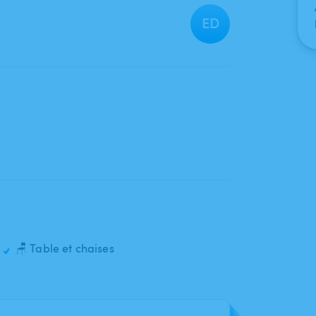
ED
🪑 Table et chaises