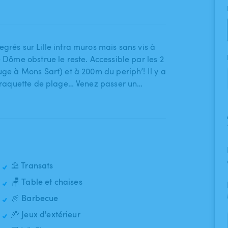
grés sur Lille intra muros mais sans vis à
e Dôme obstrue le reste. Accessible par les 2
uge à Mons Sart) et à 200m du periph’! Il y a
 de raquette de plage… Venez passer un…
⛱️ Transats
🪑 Table et chaises
🍖 Barbecue
🥏 Jeux d'extérieur