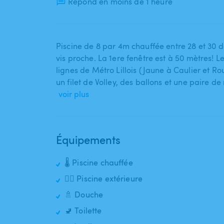
Répond en moins de 1 heure
Piscine de 8 par 4m chauffée entre 28 et 30 de
vis proche. La 1ere fenêtre est à 50 mètres! L
lignes de Métro Lillois (Jaune à Caulier et Ro
un filet de Volley​,​ des ballons et une paire
voir plus
Équipements
🌡️ Piscine chauffée
🏊‍♂️ Piscine extérieure
🚿 Douche
🚽 Toilette