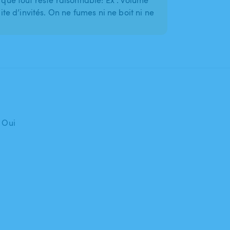
n que tout reste raisonnable! Ex : volume
 d’invités. On ne fumes ni ne boit ni ne
: Oui