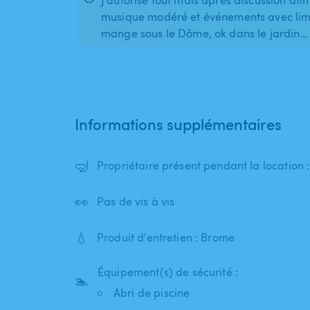
J’autorise tout mais après discussion afi
musique modéré et événements avec limite
mange sous le Dôme, ok dans le jardin…
Informations supplémentaires
🤿
Propriétaire présent pendant la location 
👀
Pas de vis à vis
💧
Produit d'entretien : Brome
Équipement(s) de sécurité :
🏊
Abri de piscine