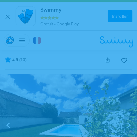
Swimmy
Installer
Gratuit - Google Play
4.9
(
10
)
Cette annonce est close et ne peut être réservée.
1
/
9