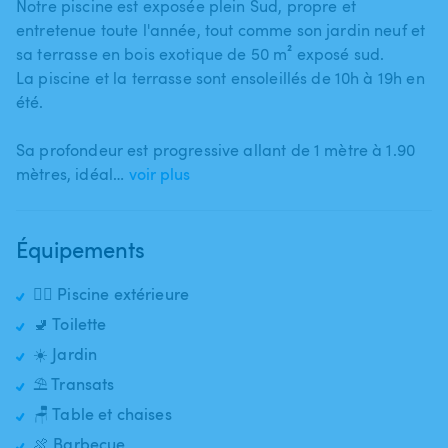
Notre piscine est exposée plein Sud​,​ propre et
entretenue toute l'année​,​ tout comme son jardin neuf et
sa terrasse en bois exotique de 50 m² exposé sud.
La piscine et la terrasse sont ensoleillés de 10h à 19h en
été.
Sa profondeur est progressive allant de 1 mètre à 1.90
mètres​​,​​ idéal…
voir plus
Équipements
🏊‍♂️ Piscine extérieure
🚽 Toilette
☀️ Jardin
⛱️ Transats
🪑 Table et chaises
🍖 Barbecue