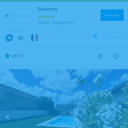
Swimmy
Installer
Gratuit - Google Play
4.9
(
10
)
Cette annonce est close et ne peut être réservée.
1
/
9