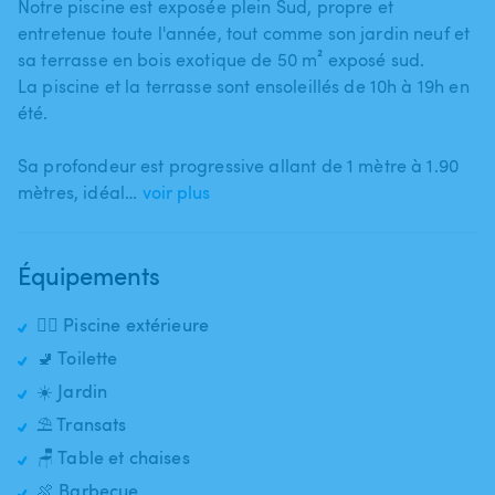
Notre piscine est exposée plein Sud​,​ propre et
entretenue toute l'année​,​ tout comme son jardin neuf et
sa terrasse en bois exotique de 50 m² exposé sud.
La piscine et la terrasse sont ensoleillés de 10h à 19h en
été.
Sa profondeur est progressive allant de 1 mètre à 1.90
mètres​​,​​ idéal…
voir plus
Équipements
🏊‍♂️ Piscine extérieure
🚽 Toilette
☀️ Jardin
⛱️ Transats
🪑 Table et chaises
🍖 Barbecue