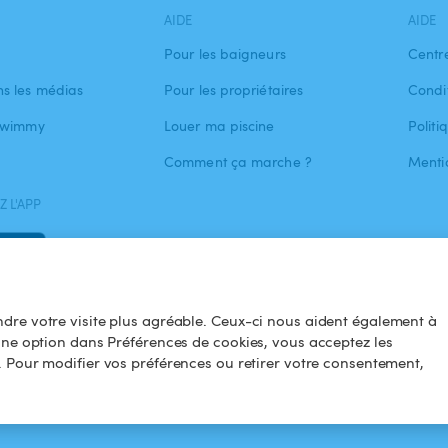
AIDE
AIDE
Pour les baigneurs
Centr
s les médias
Pour les propriétaires
Condit
 Swimmy
Louer ma piscine
Politi
Comment ça marche ?
Menti
 L'APP
dre votre visite plus agréable. Ceux-ci nous aident également à
une option dans Préférences de cookies, vous acceptez les
. Pour modifier vos préférences ou retirer votre consentement,