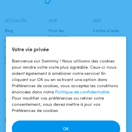
ACTUALITÉS
AIDE
AIDE
Blog
Pour les
Centre d'aide
baigneurs
Swimmy dans les
Conditions
médias
Pour les
d'utilisation
Votre vie privée
propriétaires
L'aventure
Politique de
Bienvenue sur Swimmy ! Nous utilisons des cookies
Swimmy
Louer ma piscine
confidentialité
pour rendre votre visite plus agréable. Ceux-ci nous
aident également à améliorer notre service! En
Comment ça
Mentions légales
cliquant sur OK ou en activant une option dans
marche ?
Préférences de cookies, vous acceptez les conditions
énoncées dans notre
Politique de confidentialité
.
Pour modifier vos préférences ou retirer votre
SUIVEZ-NOUS
TÉLÉCHARGEZ L'APP
consentement, vous devez mettre à jour vos
Facebook
Préférences de cookies
Instagram
OK