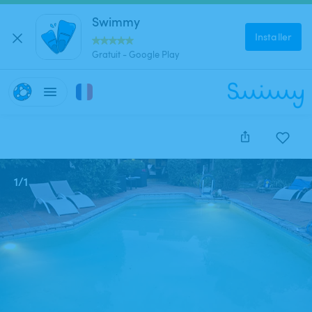
Swimmy
Installer
Gratuit - Google Play
1
/
1