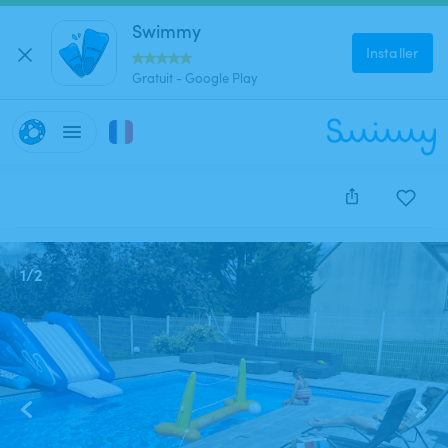
Swimmy
Installer
Gratuit - Google Play
Cette annonce est close et ne peut être réservée.
1
/
2