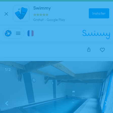
Swimmy
Installer
Gratuit - Google Play
Cette annonce est close et ne peut être réservée.
1
/
2