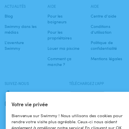
ACTUALITÉS
AIDE
AIDE
Blog
Pour les
Centre d'aide
baigneurs
Swimmy dans les
Conditions
médias
Pour les
d'utilisation
propriétaires
L'aventure
Politique de
Swimmy
Louer ma piscine
confidentialité
Comment ça
Mentions légales
marche ?
SUIVEZ-NOUS
TÉLÉCHARGEZ L'APP
Facebook
Votre vie privée
Instagram
Bienvenue sur Swimmy ! Nous utilisons des cookies pour
rendre votre visite plus agréable. Ceux-ci nous aident
également à améliorer notre service! En cliquant sur OK