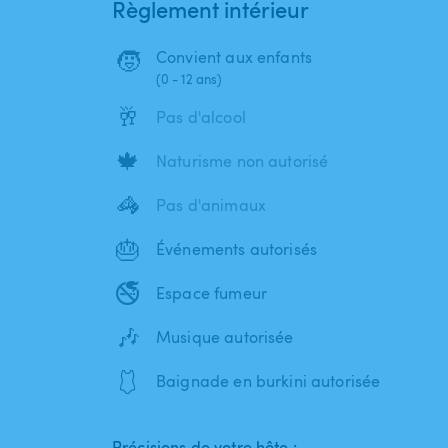
Règlement intérieur
🧒
Convient aux enfants
(0 - 12 ans)
🥂
Pas d'alcool
🍁
Naturisme non autorisé
🦓
Pas d'animaux
🎂
Événements autorisés
🚭
Espace fumeur
🎶
Musique autorisée
🩱
Baignade en burkini autorisée
Précisions de votre hôte :