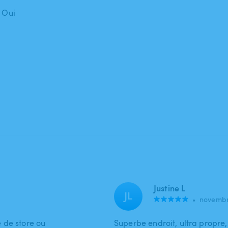
: Oui
Justine L
JL
•
novembr
 de store ou
Superbe endroit, ultra propre,