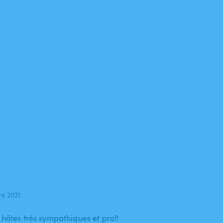
e 2021
 hôtes très sympathiques et pro!!