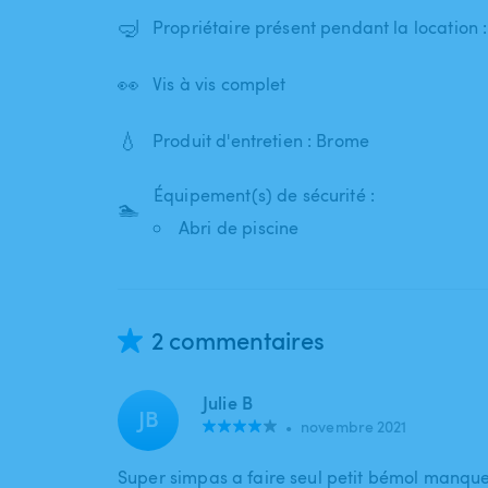
🤿
Propriétaire présent pendant la location 
👀
Vis à vis complet
💧
Produit d'entretien : Brome
Équipement(s) de sécurité :
🏊
Abri de piscine
2 commentaires
Julie B
JB
•
novembre 2021
Super simpas a faire seul petit bémol manque