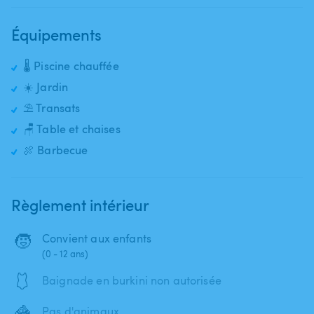
Équipements
🌡️ Piscine chauffée
☀️ Jardin
⛱️ Transats
🪑 Table et chaises
🍖 Barbecue
Règlement intérieur
🧒
Convient aux enfants
(0 - 12 ans)
🩱
Baignade en burkini non autorisée
🦓
Pas d'animaux