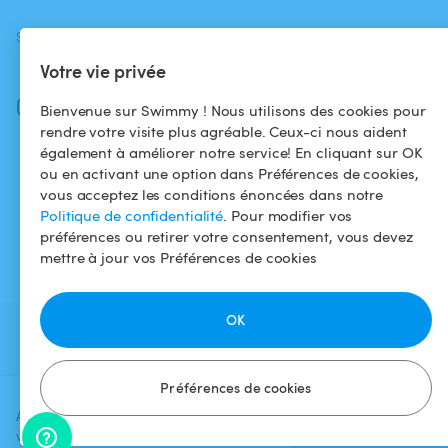
SUIVEZ-NOUS
TÉLÉCHARGEZ L'APP
Votre vie privée
Facebook
Instagram
Bienvenue sur Swimmy ! Nous utilisons des cookies pour
rendre votre visite plus agréable. Ceux-ci nous aident
également à améliorer notre service! En cliquant sur OK
ou en activant une option dans Préférences de cookies,
vous acceptez les conditions énoncées dans notre
Politique de confidentialité
. Pour modifier vos
préférences ou retirer votre consentement, vous devez
mettre à jour vos Préférences de cookies
OK
Préférences de cookies
Ajoutez une date et un créneau pour
Vérifier la
voir le prix
disponibilité