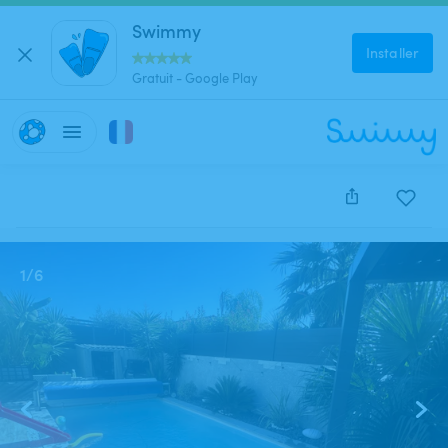
Swimmy
Installer
Gratuit - Google Play
Cette annonce est close et ne peut être réservée.
1
/
6