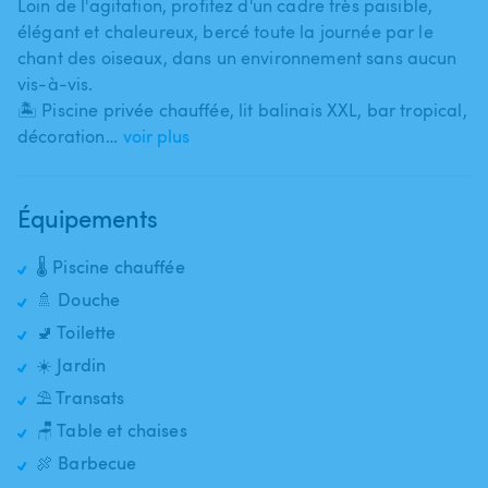
Loin de l'agitation​,​ profitez d'un cadre très paisible​,​
élégant et chaleureux​,​ bercé toute la journée par le
chant des oiseaux​,​ dans un environnement sans aucun
vis-à-vis.
🏝️ Piscine privée chauffée​,​ lit balinais XXL​,​ bar tropical​,​
décoration…
voir plus
Équipements
🌡️ Piscine chauffée
🚿 Douche
🚽 Toilette
☀️ Jardin
⛱️ Transats
🪑 Table et chaises
🍖 Barbecue