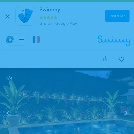
Swimmy
Installer
Gratuit - Google Play
1
/
4