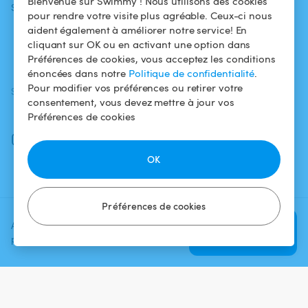
Bienvenue sur Swimmy ! Nous utilisons des cookies
Swimmy
Louer ma piscine
confidentialité
pour rendre votre visite plus agréable. Ceux-ci nous
aident également à améliorer notre service! En
Comment ça
Mentions légales
cliquant sur OK ou en activant une option dans
marche ?
Préférences de cookies, vous acceptez les conditions
énoncées dans notre
Politique de confidentialité
.
Pour modifier vos préférences ou retirer votre
SUIVEZ-NOUS
TÉLÉCHARGEZ L'APP
consentement, vous devez mettre à jour vos
Facebook
Préférences de cookies
Instagram
OK
Préférences de cookies
Ajoutez une date et un créneau
Vérifier la
pour voir le prix
disponibilité