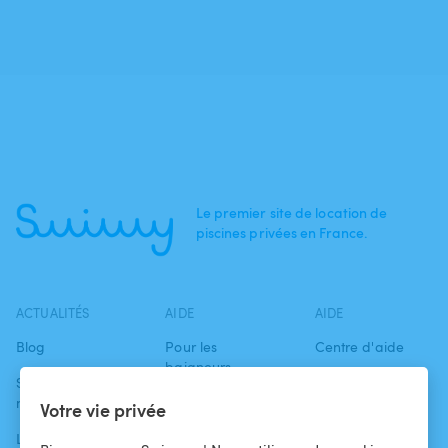
Le premier site de location de
piscines privées en France.
ACTUALITÉS
AIDE
AIDE
Blog
Pour les
Centre d'aide
baigneurs
Swimmy dans les
Conditions
médias
Pour les
d'utilisation
Votre vie privée
propriétaires
L'aventure
Politique de