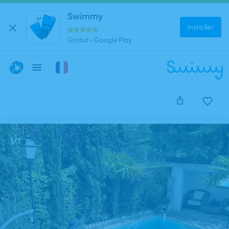
Swimmy
Installer
Gratuit - Google Play
Cette annonce est close et ne peut être réservée.
1
/
1