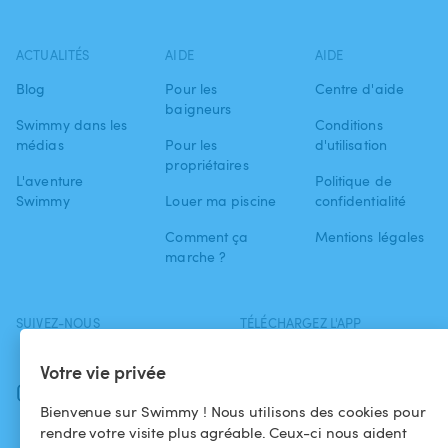
ACTUALITÉS
AIDE
AIDE
Blog
Pour les
Centre d'aide
baigneurs
Swimmy dans les
Conditions
médias
Pour les
d'utilisation
propriétaires
L'aventure
Politique de
Swimmy
Louer ma piscine
confidentialité
Comment ça
Mentions légales
marche ?
SUIVEZ-NOUS
TÉLÉCHARGEZ L'APP
Facebook
Votre vie privée
Instagram
Bienvenue sur Swimmy ! Nous utilisons des cookies pour
rendre votre visite plus agréable. Ceux-ci nous aident