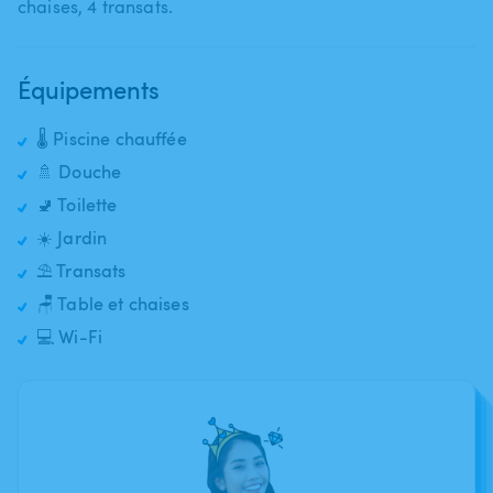
chaises​,​ 4 transats.
Équipements
🌡️ Piscine chauffée
🚿 Douche
🚽 Toilette
☀️ Jardin
⛱️ Transats
🪑 Table et chaises
💻 Wi-Fi