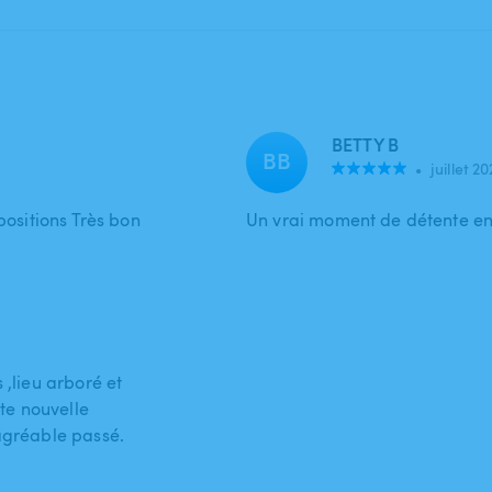
BETTY B
BB
•
juillet 2
positions Très bon
Un vrai moment de détente en
 ,lieu arboré et
te nouvelle
agréable passé.