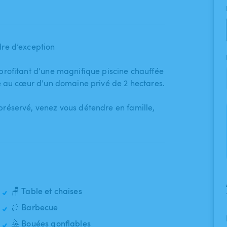
re d’exception
profitant d’une magnifique piscine chauffée
chée au cœur d’un domaine privé de 2 hectares.
éservé​,​ venez vous détendre en famille​,​
🪑 Table et chaises
🍖 Barbecue
🤽 Bouées gonflables