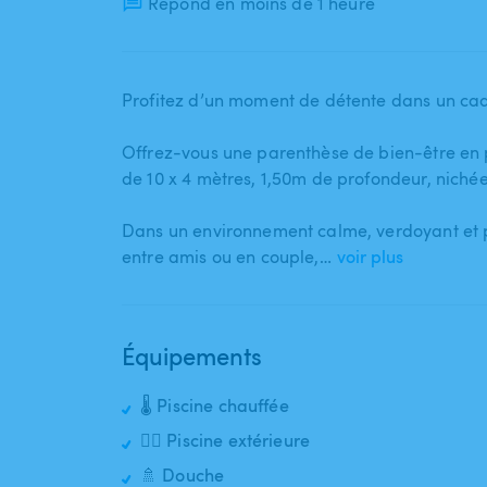
Répond en moins de 1 heure
Profitez d’un moment de détente dans un cad
Offrez-vous une parenthèse de bien-être en 
de 10 x 4 mètres​,​ 1​,​50m de profondeur​,​ ni
Dans un environnement calme​,​ verdoyant et pr
entre amis ou en couple​,​…
voir plus
Équipements
🌡️ Piscine chauffée
🏊‍♂️ Piscine extérieure
🚿 Douche