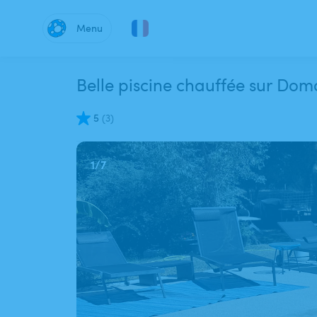
Menu
Belle piscine chauffée sur Dom
5
(
3
)
1
/
7