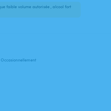
ue faible volume autorisée , alcool fort
 : Occasionnellement