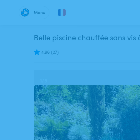
Menu
Belle piscine chauffée sans vi
4.96
(
27
)
1
/
5