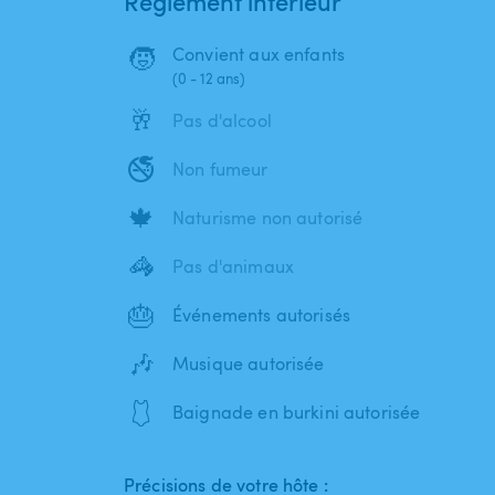
Règlement intérieur
🧒
Convient aux enfants
(0 - 12 ans)
🥂
Pas d'alcool
🚭
Non fumeur
🍁
Naturisme non autorisé
🦓
Pas d'animaux
🎂
Événements autorisés
🎶
Musique autorisée
🩱
Baignade en burkini autorisée
Précisions de votre hôte :