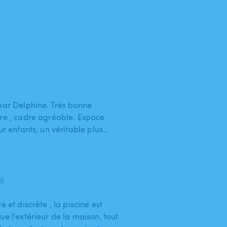
6
 par Delphine. Très bonne
pre , cadre agréable. Espace
ur enfants, un véritable plus…
25
 et discrète , la piscine est
ue l’extérieur de la maison, tout